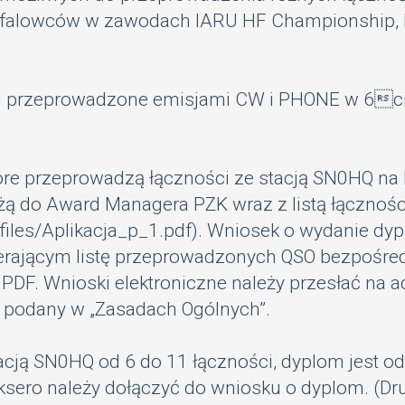
kofalowców w zawodach IARU HF Championship, k
i przeprowadzone emisjami CW i PHONE w 6ciu 
 które przeprowadzą łączności ze stacją SN0HQ 
łożą do Award Managera PZK wraz z listą łącznoś
/files/Aplikacja_p_1.pdf
). Wniosek o wydanie dy
erającym listę przeprowadzonych QSO bezpośredn
ub PDF. Wnioski elektroniczne należy przesłać na 
 podany w „
Zasadach Ogólnych
”.
acją SN0HQ od 6 do 11 łączności, dyplom jest odp
ksero należy dołączyć do wniosku o dyplom. (Dru