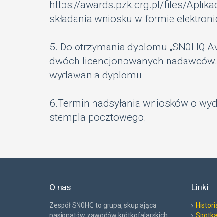
https://awards.pzk.org.pl/files/Aplik
składania wniosku w formie elektroni
5. Do otrzymania dyplomu „SN0HQ Aw
dwóch licencjonowanych nadawców. L
wydawania dyplomu.
6.Termin nadsyłania wniosków o wyda
stempla pocztowego.
O nas
Linki
Zespół SN0HQ to grupa, skupiająca
Histor
pasjonatów zawodów krótkofalarskich.
Spotka