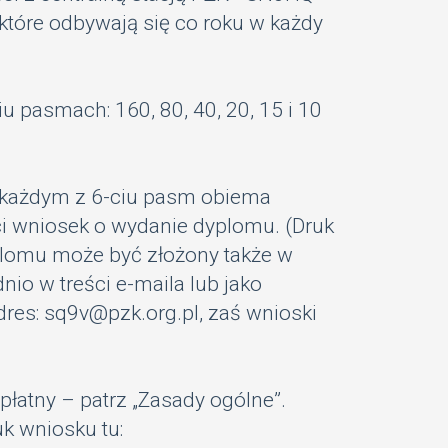
tóre odbywają się co roku w każdy
pasmach: 160, 80, 40, 20, 15 i 10
na każdym z 6-ciu pasm obiema
ci wniosek o wydanie dyplomu. (Druk
plomu może być złożony także w
io w treści e-maila lub jako
adres: sq9v@pzk.org.pl, zaś wnioski
łatny – patrz „
Zasady ogólne
”.
k wniosku tu: