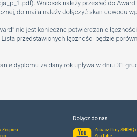
acja_p_1.pdf
). Wniosek należy przesłać do Awar
cznej, do maila należy dołączyć skan dowodu wpł
ard” nie jest konieczne potwierdzanie łącznoś
ista przedstawionych łączności będzie porówna
nie dyplomu za dany rok upływa w dniu 31 grud
Dołącz do nas
ia Zespołu
Zobacz filmy SN0HQ 
nia
YouTube