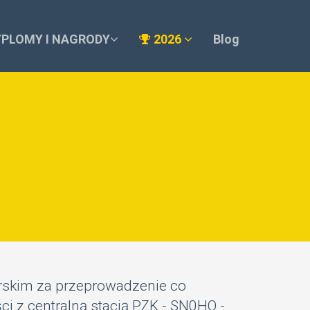
YPLOMY I NAGRODY
2026
Blog
arskim za przeprowadzenie co
i z centralną stacją PZK - SN0HQ -