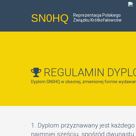
SN0HQ
Reprezentacja Polskiego
Związku Krótkofalowców
REGULAMIN DYPL
Dyplom SN0HQ w obecnej, zmienionej formie wydawany
1. Dyplom przyznawany jest każdego 
najmniej sześciu, spośród dwunastu 