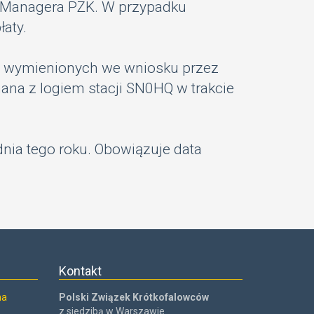
d Managera PZK. W przypadku
aty.
ci wymienionych we wniosku przez
na z logiem stacji SN0HQ w trakcie
nia tego roku. Obowiązuje data
Kontakt
na
Polski Związek Krótkofalowców
z siedzibą w Warszawie