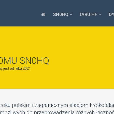
SN0HQ
IARU HF
D
OMU SN0HQ
 jest od roku 2021
roku polskim i zagranicznym stacjom krótkofal
możliwych do przeprowadzenia różnych łącznośc