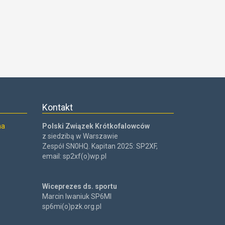
Kontakt
na
Polski Związek Krótkofalowców
z siedzibą w Warszawie
Zespół SN0HQ. Kapitan 2025: SP2XF,
email: sp2xf(o)wp.pl
Wiceprezes ds. sportu
Marcin Iwaniuk SP6MI
sp6mi(o)pzk.org.pl