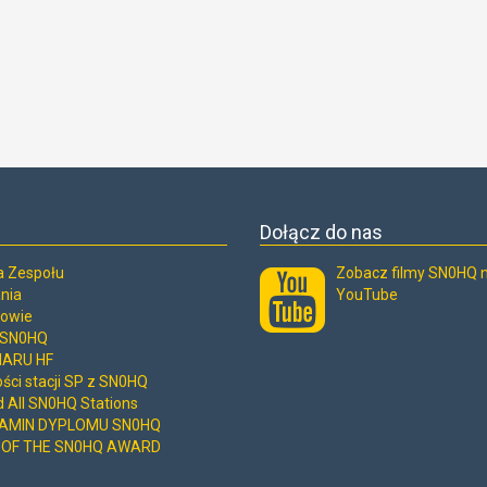
Dołącz do nas
ia Zespołu
Zobacz filmy SN0HQ 
nia
YouTube
owie
 SN0HQ
 IARU HF
ści stacji SP z SN0HQ
 All SN0HQ Stations
AMIN DYPLOMU SN0HQ
 OF THE SN0HQ AWARD