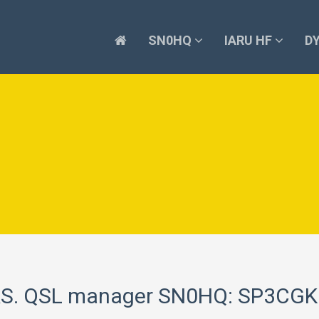
SN0HQ
IARU HF
D
OQRS. QSL manager SN0HQ: SP3CGK