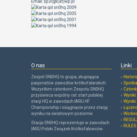
Email: sp3cgk(at)wp.pl
O nas
Linki
Zespół SN0HQ to grupa, skupiająca
Histor
pasjonatów zawodów krótkofalarskich.
Spotka
Wszystkim członkom Zespołu SN0HQ
Członk
przyświeca wspólny cel: start polskiej
Wyniki
stacji HQ w zawodach IARU HF
Wyniki
Championship i osiągnięcie przez stację
Łączno
wyniku na światowym poziomie.
Worked
REGUL
Stacja SN0HQ reprezentuje w zawodach
RULES
IARU Polski Związek Krótkofalowców.