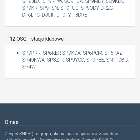
SP9JBX, SP9RPW, SQ9PCA, SP9MDY, SQ9KDO,
SP9KR, SP9TSN, SP9FUC, SP9ODY, DR2C,
DF6LPC, DJ0IF, DF0FY, F8DRE
12 QSQ - stacje klubowe
SP9PRR, SP6KEP, SP9KDA, SP6PCM, SP6PAZ,
SP40KWA, SP3ZIR, SP9YGD, SP9PEE, SN110BG,
SP4W
O nas
Zespół SN0HQ to grupa, skupiająca pasjonatów zawodów