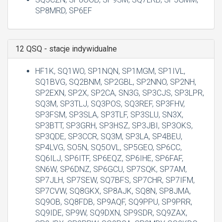
SP8MRD, SP6EF
12 QSQ - stacje indywidualne
HF1K, SQ1WO, SP1NQN, SP1MGM, SP1IVL,
SQ1BVG, SQ2BNM, SP2GBL, SP2NNO, SP2NH,
SP2EXN, SP2X, SP2CA, SN3G, SP3CJS, SP3LPR,
SQ3M, SP3TLJ, SQ3POS, SQ3REF, SP3FHV,
SP3FSM, SP3SLA, SP3TLF, SP3SLU, SN3X,
SP3BTT, SP3GRH, SP3HSZ, SP3JBI, SP3OKS,
SP3QDE, SP3CCR, SQ3M, SP3LA, SP4BEU,
SP4LVG, SO5N, SQ5OVL, SP5GEO, SP6CC,
SQ6ILJ, SP6ITF, SP6EQZ, SP6IHE, SP6FAF,
SN6W, SP6DNZ, SP6GCU, SP7SQK, SP7AM,
SP7JLH, SP7SEW, SQ7BFS, SP7CHR, SP7IFM,
SP7CVW, SQ8GKX, SP8AJK, SQ8N, SP8JMA,
SQ9OB, SQ8FDB, SP9AQF, SQ9PPU, SP9PRR,
SQ9IDE, SP9W, SQ9DXN, SP9SDR, SQ9ZAX,