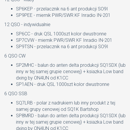
SP6KEP - przelacznik na 6 ant produkcji SO9I
SP9PEE - miernik PWR/SWR KF Inradio IN-201
12 QSO - indywidualnie
SP6CC - druk QSL 1000szt kolor dwustronne
SP7CVW - miernik PWR/SWR KF Inradio IN-201
SP9TSN - przelacznik na 6 ant produkcji SO9I
6 QSO CW
SP2MHC - balun do anten delta produkcji SQ1SDX (lub
inny w tej samej grupie cenowej) + ksiazka Low band
dxing by ON4UN od K1CC
SP1AEN - druk QSL 1000szt kolor dwustronne
6 QSO SSB
SQ7LRB - polar z nadrukiem lub inny produkt z tej
samej grupy cenowej od SQ1K Bartshop
SP8MRD - balun do anten delta produkcji SQ1SDX (lub
inny w tej samej grupie cenowej) + ksiazka Low band
dxing by ON4UN od K1CC