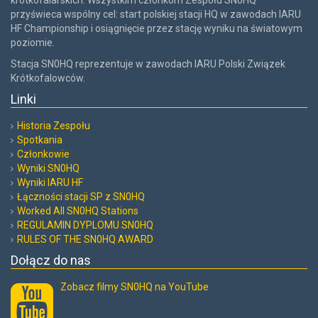
krótkofalarskich. Wszystkim członkom Zespołu SN0HQ
przyświeca wspólny cel: start polskiej stacji HQ w zawodach IARU
HF Championship i osiągnięcie przez stację wyniku na światowym
poziomie.
Stacja SN0HQ reprezentuje w zawodach IARU Polski Związek
Krótkofalowców.
Linki
Historia Zespołu
Spotkania
Członkowie
Wyniki SN0HQ
Wyniki IARU HF
Łączności stacji SP z SN0HQ
Worked All SN0HQ Stations
REGULAMIN DYPLOMU SN0HQ
RULES OF THE SN0HQ AWARD
Dołącz do nas
Zobacz filmy SN0HQ na YouTube