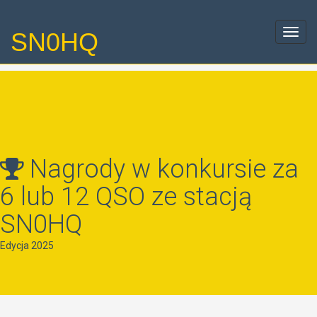
SN0HQ
Toggl
navig
Nagrody w konkursie za
6 lub 12 QSO ze stacją
SN0HQ
Edycja 2025